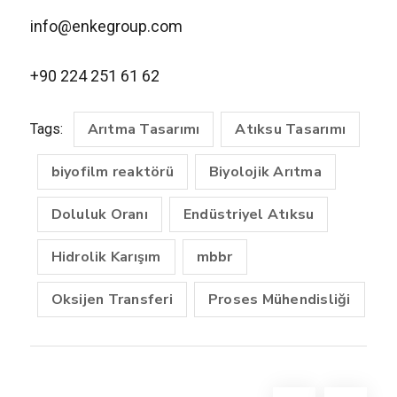
info@enkegroup.com
+90 224 251 61 62
Arıtma Tasarımı
Atıksu Tasarımı
Tags:
biyofilm reaktörü
Biyolojik Arıtma
Doluluk Oranı
Endüstriyel Atıksu
Hidrolik Karışım
mbbr
Oksijen Transferi
Proses Mühendisliği