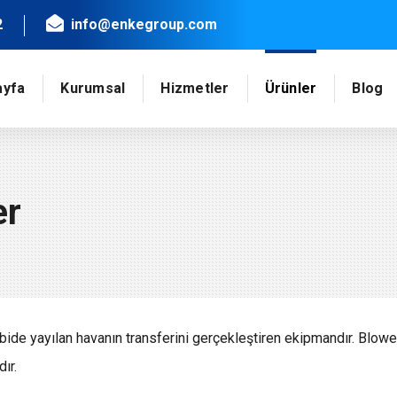
2
info@enkegroup.com
ayfa
Kurumsal
Hizmetler
Ürünler
Blog
er
de yayılan havanın transferini gerçekleştiren ekipmandır. Blower,
ır.