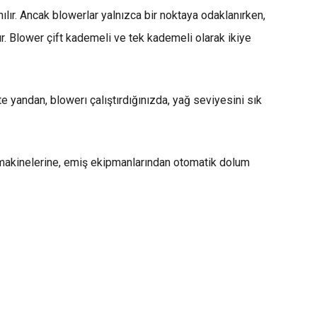
anılır. Ancak blowerlar yalnızca bir noktaya odaklanırken,
şır. Blower çift kademeli ve tek kademeli olarak ikiye
te yandan, blowerı çalıştırdığınızda, yağ seviyesini sık
e makinelerine, emiş ekipmanlarından otomatik dolum