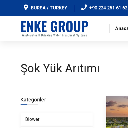
BURSA / TURKEY
+90 224 251 61 62
Anas
Şok Yük Arıtımı
Kategoriler
Blower