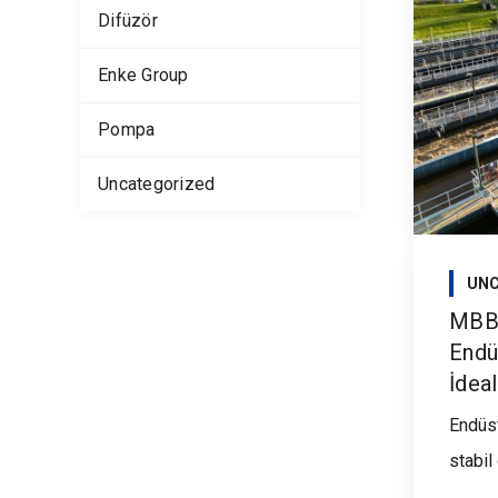
Difüzör
Enke Group
Pompa
Uncategorized
UNC
MBBR
Endü
İdeal
Endüs
stabil 