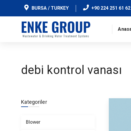
BURSA / TURKEY
+90 224 251 61 62
Anas
debi kontrol vanası
Kategoriler
Blower