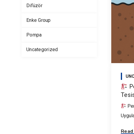
Difüzör
Enke Group
Pompa
Uncategorized
UNC
Pe
Tesi
Pen
Uygula
Read