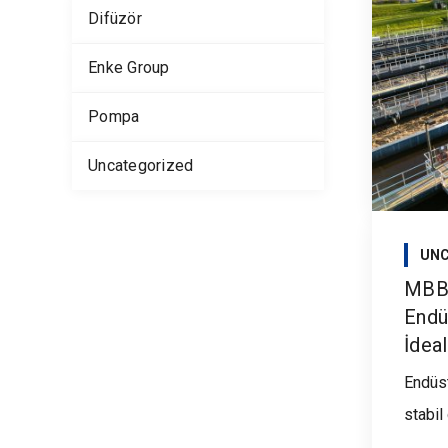
Difüzör
Enke Group
Pompa
Uncategorized
UNC
MBBR
Endü
İdeal
Endüs
stabil 