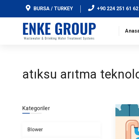
BURSA / TURKEY
+90 224 251 61 62
Anas
atıksu arıtma teknolo
Kategoriler
Blower