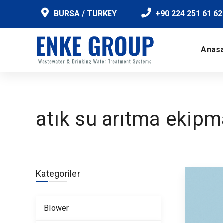
BURSA / TURKEY
+90 224 251 61 62
Anas
atık su arıtma ekipm
Kategoriler
Blower