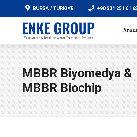
BURSA / TÜRKİYE
+90 224 251 61 6
Anas
MBBR Biyomedya &
MBBR Biochip