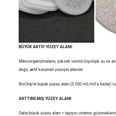
BÜYÜK AKTİF YÜZEY ALANI:
Mikroorganizmaların, yüksek verimli biyolojik su ve atık
değil, aktif korumalı yüzeyin alanıdır.
BioChip’in büyük yüzey alanı (5.500 m2/m3’e kadar) öze
ARTTIRILMIŞ YÜZEY ALANI:
Daha büyük yüzey alanı = taşıyıcı ortamın gözenekler