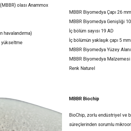
de (MBBR) olası Anammox
MBBR Biyomedya Çapı 26 m
MBBR Biyomedya Genişliği 1
İç bölüm sayısı 19 AD
in havalandırma)
İç bölümün yaklaşık çapı 5 mm
y yükseltme
MBBR Biyomedya Yüzey Alan
MBBR Biyomedya Malzemesi 
Renk Naturel
MBBR Biochip
BioChip, zorlu endüstriyel ve be
süreçlerinden sorumlu mikroorg