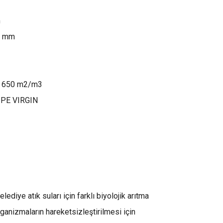
m
0 mm
ı 650 m2/m3
PE VIRGIN
lediye atık suları için farklı biyolojik arıtma
anizmaların hareketsizleştirilmesi için