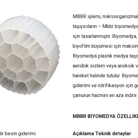
MBBR işlemi, mikroorganizmala
taşıyıcıların – Mbbr biyomedya
için tasarlanmıştır. Biyomedy
biyofilm büyümesi için maksim
Biyomedya plastik medya taşıyı
aerobik sistem veya anoksik ve
hareket halinde tutulur. Biyom
giderimi ve nitrifikasyon için 
çamurun hacmini en aza indirir.
MBBR BİYOMEDYA ÖZELLİK
lir besin giderimi
Açıklama Teknik detaylar