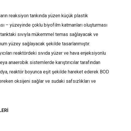
rın reaksiyon tankında yüzen küçük plastik
sı – yüzeyinde çoklu biyofilm katmanları oluşturması
a, tanktaki sıvıyla mükemmel temas sağlayacak ve
um yüzey sağlayacak şekilde tasarlanmıştır.
cıları reaktördeki sıvıda yüzer ve hava enjeksiyonlu
ya anaerobik sistemlerde karıştırıcılar tarafından
edya, reaktör boyunca eşit şekilde hareket ederek BOD
gereken oksijeni sağlar ve sudaki safsızlıkları ve
LERİ